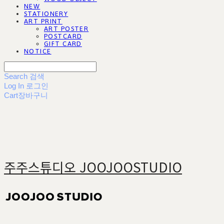
NEW
STATIONERY
ART PRINT
ART POSTER
POSTCARD
GIFT CARD
NOTICE
Search
검색
Log In
로그인
Cart
장바구니
주주스튜디오 JOOJOOSTUDIO