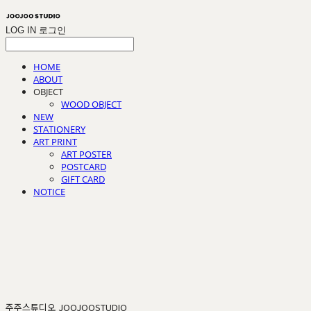
LOG IN
로그인
HOME
ABOUT
OBJECT
WOOD OBJECT
NEW
STATIONERY
ART PRINT
ART POSTER
POSTCARD
GIFT CARD
NOTICE
주주스튜디오 JOOJOOSTUDIO