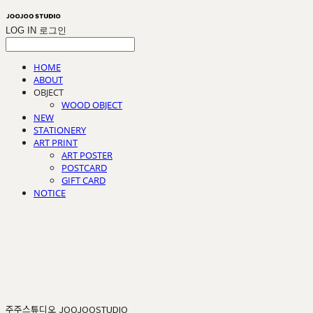
LOG IN
로그인
HOME
ABOUT
OBJECT
WOOD OBJECT
NEW
STATIONERY
ART PRINT
ART POSTER
POSTCARD
GIFT CARD
NOTICE
주주스튜디오 JOOJOOSTUDIO