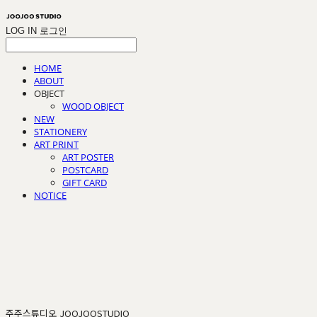
LOG IN
로그인
HOME
ABOUT
OBJECT
WOOD OBJECT
NEW
STATIONERY
ART PRINT
ART POSTER
POSTCARD
GIFT CARD
NOTICE
주주스튜디오 JOOJOOSTUDIO