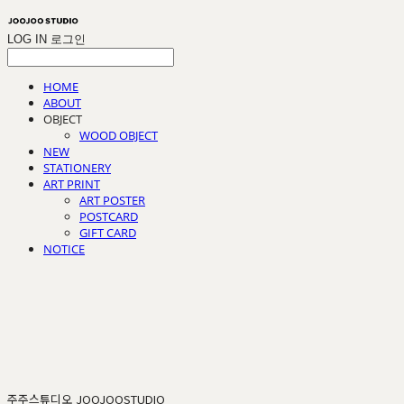
LOG IN
로그인
HOME
ABOUT
OBJECT
WOOD OBJECT
NEW
STATIONERY
ART PRINT
ART POSTER
POSTCARD
GIFT CARD
NOTICE
주주스튜디오 JOOJOOSTUDIO