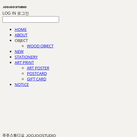
LOG IN
로그인
HOME
ABOUT
OBJECT
WOOD OBJECT
NEW
STATIONERY
ART PRINT
ART POSTER
POSTCARD
GIFT CARD
NOTICE
주주스튜디오 JOOJOOSTUDIO