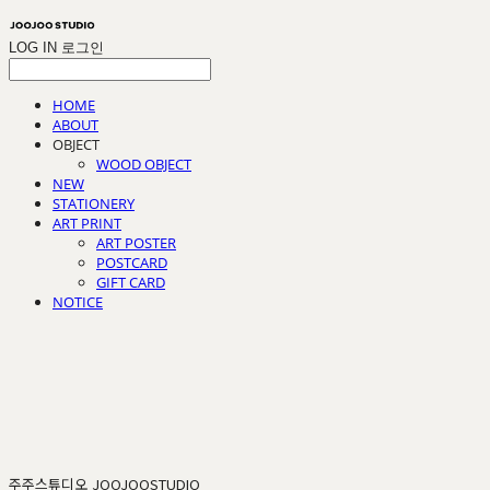
LOG IN
로그인
HOME
ABOUT
OBJECT
WOOD OBJECT
NEW
STATIONERY
ART PRINT
ART POSTER
POSTCARD
GIFT CARD
NOTICE
주주스튜디오 JOOJOOSTUDIO