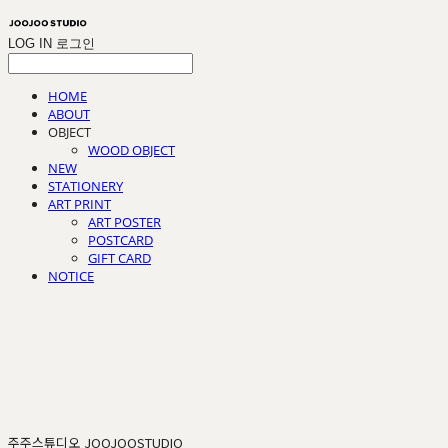
LOG IN
로그인
HOME
ABOUT
OBJECT
WOOD OBJECT
NEW
STATIONERY
ART PRINT
ART POSTER
POSTCARD
GIFT CARD
NOTICE
주주스튜디오 JOOJOOSTUDIO