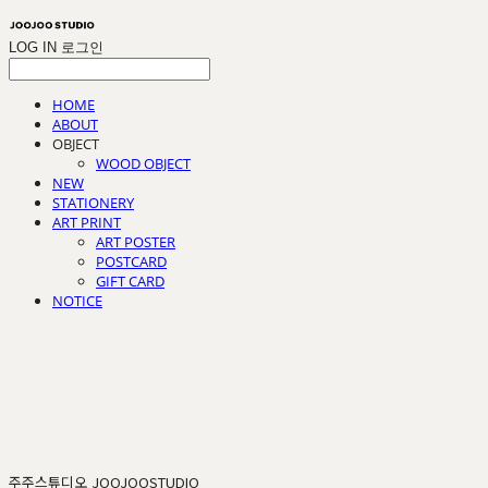
LOG IN
로그인
HOME
ABOUT
OBJECT
WOOD OBJECT
NEW
STATIONERY
ART PRINT
ART POSTER
POSTCARD
GIFT CARD
NOTICE
주주스튜디오 JOOJOOSTUDIO