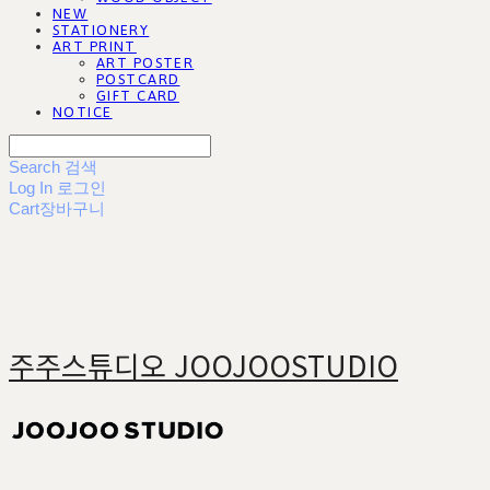
NEW
STATIONERY
ART PRINT
ART POSTER
POSTCARD
GIFT CARD
NOTICE
Search
검색
Log In
로그인
Cart
장바구니
주주스튜디오 JOOJOOSTUDIO