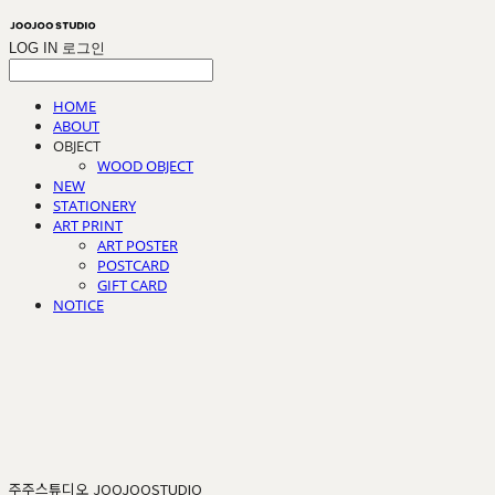
LOG IN
로그인
HOME
ABOUT
OBJECT
WOOD OBJECT
NEW
STATIONERY
ART PRINT
ART POSTER
POSTCARD
GIFT CARD
NOTICE
주주스튜디오 JOOJOOSTUDIO