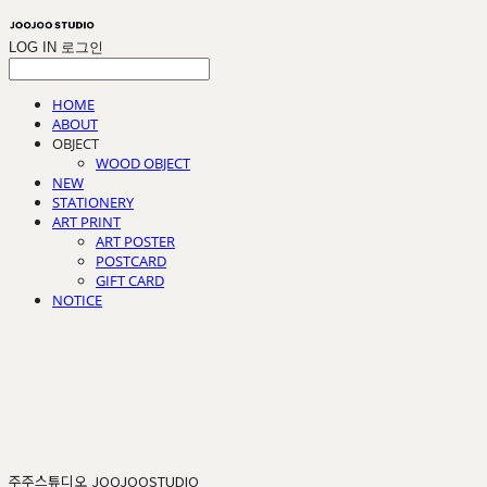
LOG IN
로그인
HOME
ABOUT
OBJECT
WOOD OBJECT
NEW
STATIONERY
ART PRINT
ART POSTER
POSTCARD
GIFT CARD
NOTICE
주주스튜디오 JOOJOOSTUDIO