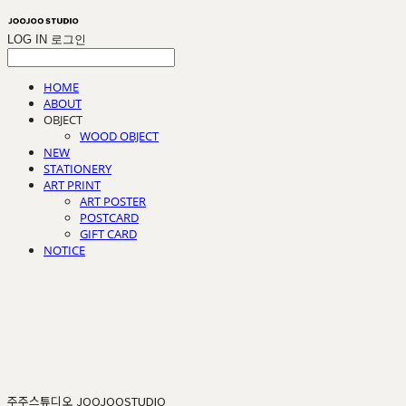
LOG IN
로그인
HOME
ABOUT
OBJECT
WOOD OBJECT
NEW
STATIONERY
ART PRINT
ART POSTER
POSTCARD
GIFT CARD
NOTICE
주주스튜디오 JOOJOOSTUDIO