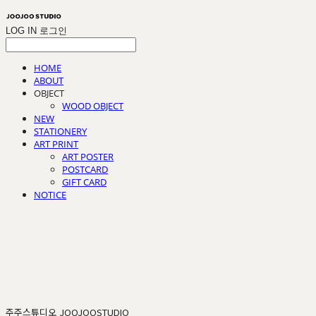
LOG IN
로그인
HOME
ABOUT
OBJECT
WOOD OBJECT
NEW
STATIONERY
ART PRINT
ART POSTER
POSTCARD
GIFT CARD
NOTICE
주주스튜디오 JOOJOOSTUDIO