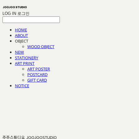
LOG IN
로그인
HOME
ABOUT
OBJECT
WOOD OBJECT
NEW
STATIONERY
ART PRINT
ART POSTER
POSTCARD
GIFT CARD
NOTICE
주주스튜디오 JOOJOOSTUDIO