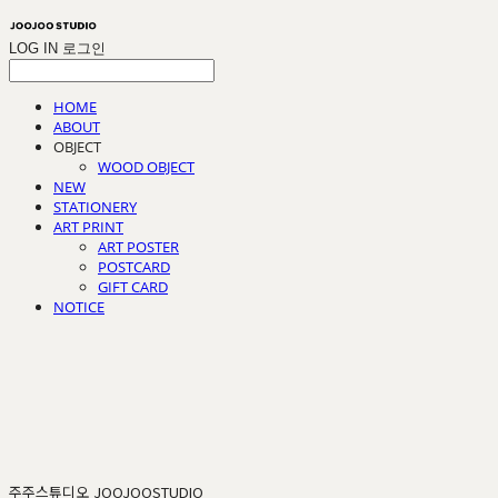
LOG IN
로그인
HOME
ABOUT
OBJECT
WOOD OBJECT
NEW
STATIONERY
ART PRINT
ART POSTER
POSTCARD
GIFT CARD
NOTICE
주주스튜디오 JOOJOOSTUDIO