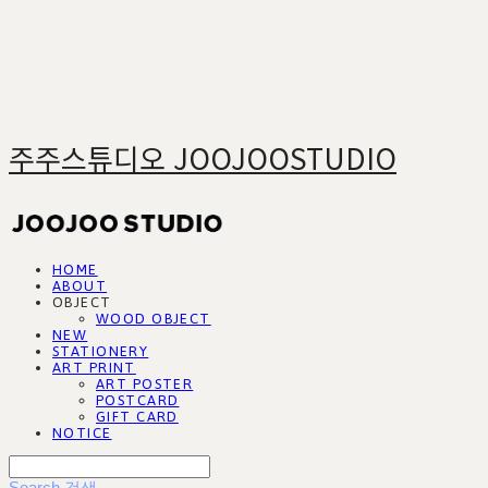
주주스튜디오 JOOJOOSTUDIO
HOME
ABOUT
OBJECT
WOOD OBJECT
NEW
STATIONERY
ART PRINT
ART POSTER
POSTCARD
GIFT CARD
NOTICE
Search
검색