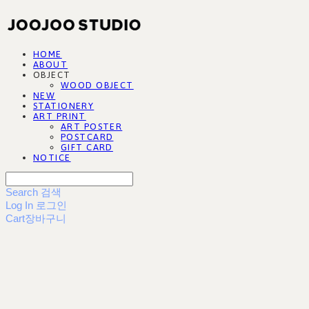
HOME
ABOUT
OBJECT
WOOD OBJECT
NEW
STATIONERY
ART PRINT
ART POSTER
POSTCARD
GIFT CARD
NOTICE
Search
검색
Log In
로그인
Cart
장바구니