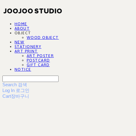
HOME
ABOUT
OBJECT
WOOD OBJECT
NEW
STATIONERY
ART PRINT
ART POSTER
POSTCARD
GIFT CARD
NOTICE
Search
검색
Log In
로그인
Cart
장바구니