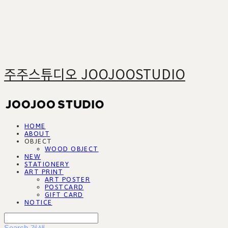
주주스튜디오 JOOJOOSTUDIO
HOME
ABOUT
OBJECT
WOOD OBJECT
NEW
STATIONERY
ART PRINT
ART POSTER
POSTCARD
GIFT CARD
NOTICE
Search
검색