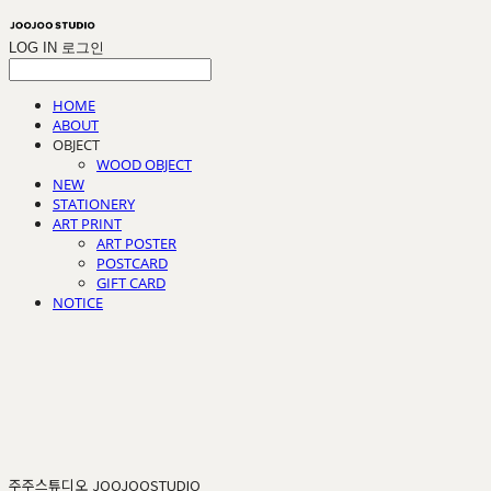
LOG IN
로그인
HOME
ABOUT
OBJECT
WOOD OBJECT
NEW
STATIONERY
ART PRINT
ART POSTER
POSTCARD
GIFT CARD
NOTICE
주주스튜디오 JOOJOOSTUDIO